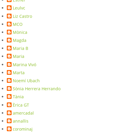
Leulvc
Liz Castro
MCO
Mònica
Magda
Maria B
Maria
Marina Vivó
Marta
Noemí Ubach
Sònia Herrera Herrando
Tània
Èrica GT
amercadal
annallis
corominaj