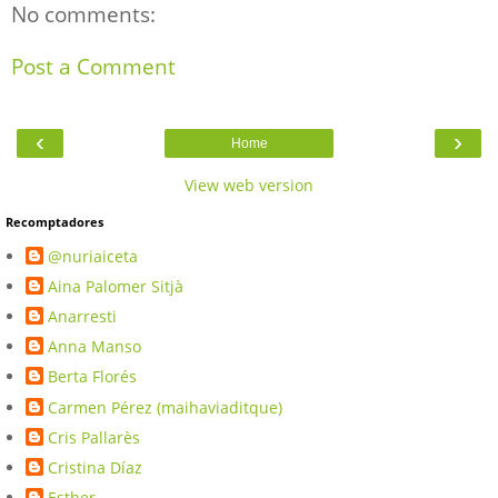
No comments:
Post a Comment
‹
›
Home
View web version
Recomptadores
@nuriaiceta
Aina Palomer Sitjà
Anarresti
Anna Manso
Berta Florés
Carmen Pérez (maihaviaditque)
Cris Pallarès
Cristina Díaz
Esther