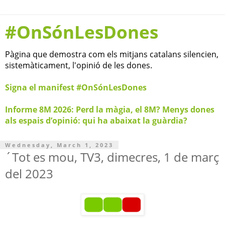
#OnSónLesDones
Pàgina que demostra com els mitjans catalans silencien,
sistemàticament, l'opinió de les dones.
Signa el manifest #OnSónLesDones
Informe 8M 2026: Perd la màgia, el 8M? Menys dones
als espais d’opinió: qui ha abaixat la guàrdia?
Wednesday, March 1, 2023
´Tot es mou, TV3, dimecres, 1 de març
del 2023