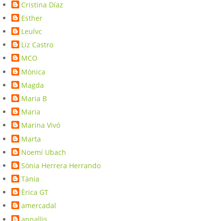
Cristina Díaz
Esther
Leulvc
Liz Castro
MCO
Mònica
Magda
Maria B
Maria
Marina Vivó
Marta
Noemí Ubach
Sònia Herrera Herrando
Tània
Èrica GT
amercadal
annallis