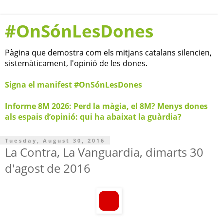
#OnSónLesDones
Pàgina que demostra com els mitjans catalans silencien,
sistemàticament, l'opinió de les dones.
Signa el manifest #OnSónLesDones
Informe 8M 2026: Perd la màgia, el 8M? Menys dones
als espais d’opinió: qui ha abaixat la guàrdia?
Tuesday, August 30, 2016
La Contra, La Vanguardia, dimarts 30
d'agost de 2016