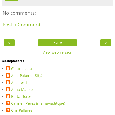
No comments:
Post a Comment
‹
›
Home
View web version
Recomptadores
@nuriaiceta
Aina Palomer Sitjà
Anarresti
Anna Manso
Berta Florés
Carmen Pérez (maihaviaditque)
Cris Pallarès