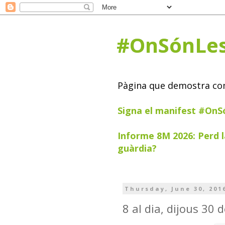
#OnSónLe
Pàgina que demostra com 
Signa el manifest #On
Informe 8M 2026: Perd l
guàrdia?
Thursday, June 30, 201
8 al dia, dijous 30 