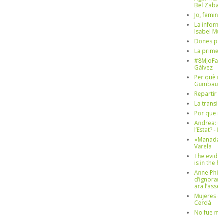
Bel Zaba
Jo, femin
La infor
Isabel 
Dones p
La prim
#8MJoFa
Gálvez
Per què 
Gumbau
Repartir
La trans
Por que 
Andrea: 
l’Estat? 
«Manada
Varela
The evid
is in th
Anne Phi
d’ignora
ara l’as
Mujeres 
Cerdá
No fue m