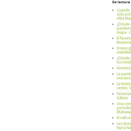
De lectura
Cuando 
solo por
Alba Mar
¿Dónde e
pandemia
mapa - C
El femin
Beauvoi
Dones g
visibilit
¿Dónde e
los medi
Feminici
La parid
una tar
La històr
centre, ‘
Feminism
Gálvez
Una conv
periodis
Eltahawy
El ridíc
Les done
Núria N