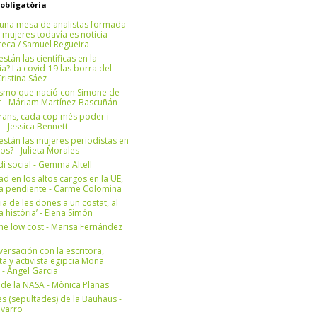
 obligatòria
una mesa de analistas formada
 mujeres todavía es noticia -
eca / Samuel Regueira
stán las científicas en la
? La covid-19 las borra del
ristina Sáez
ismo que nació con Simone de
r - Máriam Martínez-Bascuñán
rans, cada cop més poder i
at - Jessica Bennett
stán las mujeres periodistas en
os? - Julieta Morales
di social - Gemma Altell
ad en los altos cargos en la UE,
ea pendiente - Carme Colomina
ia de les dones a un costat, al
la història’ - Elena Simón
e low cost - Marisa Fernández
ersación con la escritora,
ta y activista egipcia Mona
 - Àngel Garcia
ul de la NASA - Mònica Planas
s (sepultades) de la Bauhaus -
avarro