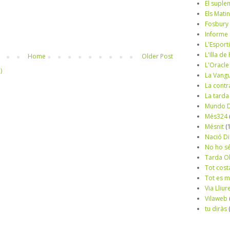
El suple
Els Mati
Fosbury
Informe
L'Esport
L'Illa d
Home
Older Post
L'Oracle
)
La Vang
La contr
La tarda
Mundo D
Més324
Mésnit
(
Nació Di
No ho s
Tarda O
Tot cost
Tot es 
Via Lliur
Vilaweb
tu diràs