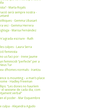
lla
ista? - Marta Rojals
mació serà sempre nostra -
Muntané
olítiques - Gemma Ubasart
era vez - Gemma Herrera
igVaga - Marisa Fernández
m'agrada escriure - Ruth
 les culpes - Laura Serra
ició feminista
no us faci por - Irene Jaume
un feminicidi “perfecte” per a
- Neus Tur
s» d’homes normals - Irantzu
ence is mounting – a man’s place
e home - Hadley Freeman
llips: “Les dones no hauríem
r el sexisme de cada dia, com
setjament verbal”
en el poder - Mar Esquembre
i culpa - Alejandra Agudo