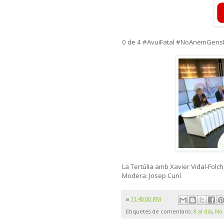
0 de 4 #AvuiFatal #NoAnemGen
La Tertúlia amb Xavier Vidal-Folc
Modera: Josep Cuní
a
11:40:00 PM
Etiquetes de comentaris:
8 al dia
,
No