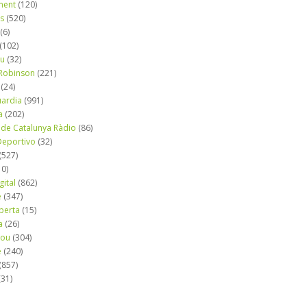
ment
(120)
ns
(520)
(6)
(102)
iu
(32)
e Robinson
(221)
(24)
uardia
(991)
a
(202)
 de Catalunya Ràdio
(86)
eportivo
(32)
(527)
10)
gital
(862)
é
(347)
berta
(15)
a
(26)
mou
(304)
e
(240)
(857)
(31)