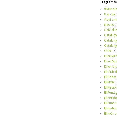
Programes/
#Mundia
8 al dia
Aquí am
Bàsics
(
Cafè d'i
Cataluny
Cataluny
Cataluny
Crític
(5)
Diari Ar
Diari Sp
Divendr
El Club d
El Debat
El Món
(
El Nacio
El Pentà
El Perió
El Punt A
El matí 
El món a