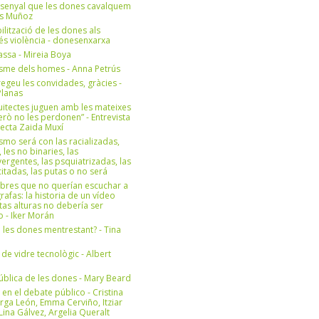
 senyal que les dones cavalquem
es Muñoz
bilització de les dones als
 és violència - donesenxarxa
ssa - Mireia Boya
isme dels homes - Anna Petrús
geu les convidades, gràcies -
Planas
uitectes juguen amb les mateixes
erò no les perdonen” - Entrevista
itecta Zaida Muxí
ismo será con las racializadas,
, les no binaries, las
ergentes, las psquiatrizadas, las
itadas, las putas o no será
bres que no querían escuchar a
rafas: la historia de un vídeo
tas alturas no debería ser
 - Iker Morán
n les dones mentrestant? - Tina
 de vidre tecnològic - Albert
ública de les dones - Mary Beard
 en el debate público - Cristina
rga León, Emma Cerviño, Itziar
ina Gálvez, Argelia Queralt