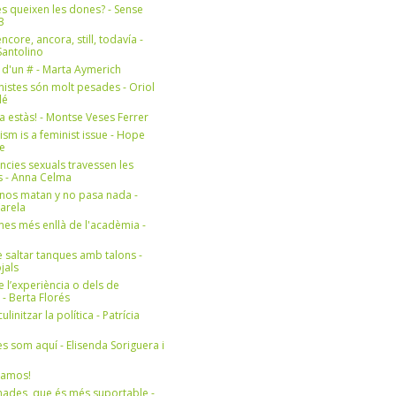
s queixen les dones? - Sense
3
ncore, ancora, still, todavía -
antolino
 d'un # - Marta Aymerich
nistes són molt pesades - Oriol
lé
a estàs! - Montse Veses Ferrer
cism is a feminist issue - Hope
e
ències sexuals travessen les
s - Anna Celma
nos matan y no pasa nada -
Varela
es més enllà de l'acadèmia -
 saltar tanques amb talons -
jals
e l’experiència o dels de
- Berta Florés
initzar la política - Patrícia
s som aquí - Elisenda Soriguera i
ramos!
ades, que és més suportable -