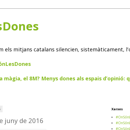
sDones
els mitjans catalans silencien, sistemàticament, l'
SónLesDones
a màgia, el 8M? Menys dones als espais d’opinió: q
6
Xarxes
#OnSónL
de juny de 2016
#OnSónL
#OnSónL