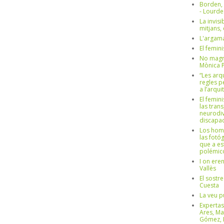
Borden,
- Lourd
La invisi
mitjans,
L'argama
El femin
No magre
Mònica 
“Les arq
regles p
a l’arqu
El femin
las trans
neurodiv
discapac
Los hom
las fotóg
que a es
polémico
I on ere
Vallès
El sostre
Cuesta
La veu p
Expertas
Ares, Ma
Gómez, L