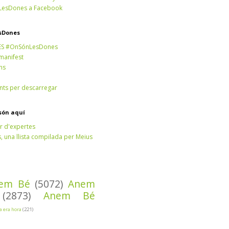
esDones a Facebook
sDones
ES #OnSónLesDones
 manifest
ns
ts per descarregar
són aquí
r d'expertes
 una llista compilada per Meius
em Bé
(5072)
Anem
(2873)
Anem Bé
Ja era hora
(221)