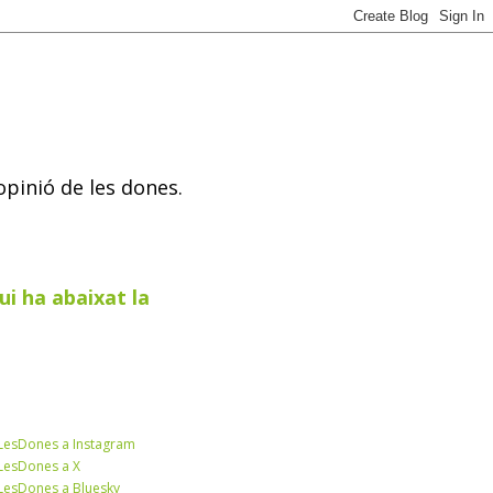
opinió de les dones.
ui ha abaixat la
esDones a Instagram
esDones a X
esDones a Bluesky