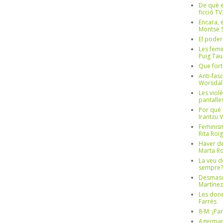
De què e
ficció TV
Encara, e
Montse S
El poder
Les femi
Puig Tau
Que fort
Anti-fas
Worsdal
Les viol
pantalle
Por qué 
Irantzu 
Feminism
Rita Roig
Haver de
Marta Ro
La veu d
sempre? 
Desmascul
Martínez
Les done
Farrés
8-M: ¡Pa
Agerman