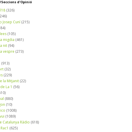
Seccions d'Opinió
l18
(326)
(246)
b Josep Cuní
(215)
184)
dees
(105)
a migdia
(461)
a nit
(94)
a vespre
(273)
a
(913)
ort
(32)
es
(229)
e la Mitjanit
(22)
 de La 1
(56)
610)
nal
(880)
gon
(10)
dico
(1008)
vui
(1089)
de Catalunya Ràdio
(618)
 Rac1
(625)