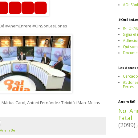
#OnSónL
#OnSónLe
sBé #AnemEnrere #OnSónLesDones
INFORM
Signa el
Adhesio
Qui som
Documen
Les dones 
Cercado
#5dones,
Ferrés
Anem Bé?
h, Màrius Carol, Antoni Fernández Teixidó i Marc Molins
No An
Fatal
(2099)
 Anem Bé