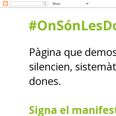
#OnSónLesD
Pàgina que demost
silencien, sistemàt
dones.
Signa el manife