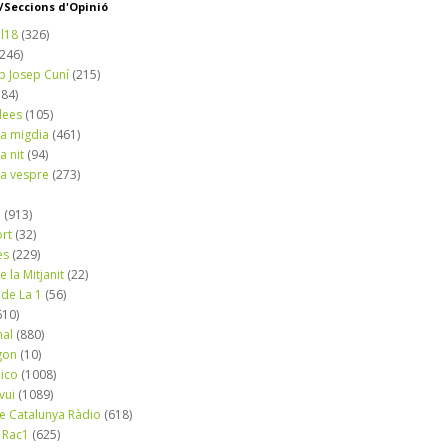
Seccions d'Opinió
l18
(326)
(246)
b Josep Cuní
(215)
184)
dees
(105)
a migdia
(461)
a nit
(94)
a vespre
(273)
a
(913)
ort
(32)
es
(229)
e la Mitjanit
(22)
 de La 1
(56)
610)
nal
(880)
gon
(10)
dico
(1008)
vui
(1089)
de Catalunya Ràdio
(618)
 Rac1
(625)