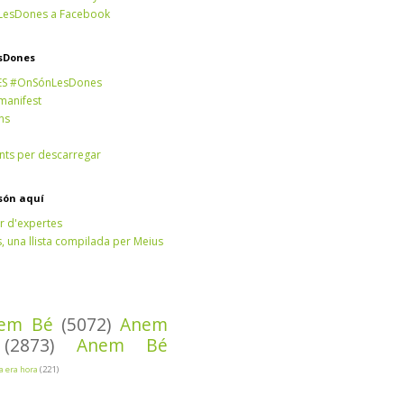
esDones a Facebook
sDones
ES #OnSónLesDones
 manifest
ns
ts per descarregar
són aquí
r d'expertes
 una llista compilada per Meius
em Bé
(5072)
Anem
(2873)
Anem Bé
Ja era hora
(221)