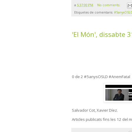
a
5:37:00 PM
No comments:
Etiquetes de comentaris:
#5anysOSL
'El Món', dissabte 3
0 de 2 #5anysOSLD #AnemFatal
Salvador Cot, Xavier Díez.
Articles publicats fins les 12 del 