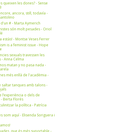
s queixen les dones? - Sense
3
ncore, ancora, still, todavía -
antolino
 d'un # - Marta Aymerich
nistes són molt pesades - Oriol
lé
a estàs! - Montse Veses Ferrer
cism is a feminist issue - Hope
e
ències sexuals travessen les
s - Anna Celma
nos matan y no pasa nada -
Varela
es més enllà de l'acadèmia -
 saltar tanques amb talons -
jals
e l’experiència o dels de
- Berta Florés
initzar la política - Patrícia
s som aquí - Elisenda Soriguera i
ramos!
ades, que és més suportable -