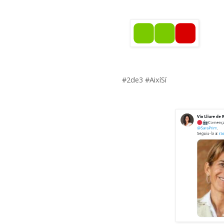
#2de3 #AixíSí