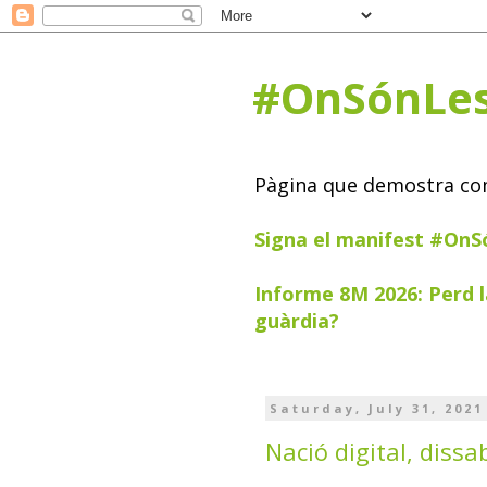
#OnSónLe
Pàgina que demostra com 
Signa el manifest #On
Informe 8M 2026: Perd l
guàrdia?
Saturday, July 31, 2021
Nació digital, dissa