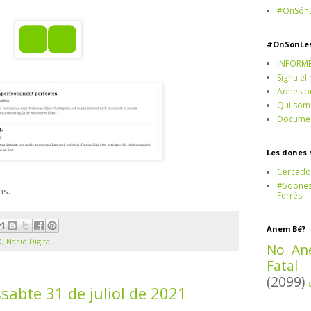
#OnSónL
#OnSónLe
INFORM
Signa el
Adhesio
Qui som
Documen
Les dones 
Cercado
#5dones,
ns.
Ferrés
Anem Bé?
D
,
Nació Digital
No An
Fatal
(2099)
issabte 31 de juliol de 2021