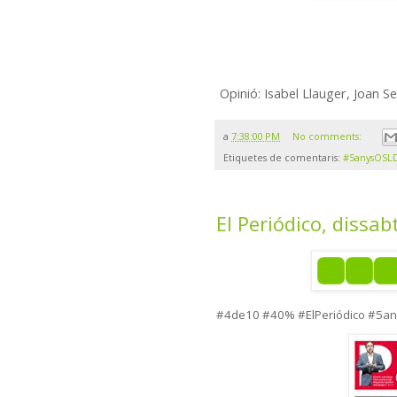
Opinió: Isabel Llauger, Joan Se
a
7:38:00 PM
No comments:
Etiquetes de comentaris:
#5anysOSL
El Periódico, dissab
#4de10 #40% #ElPeriódico
#5a