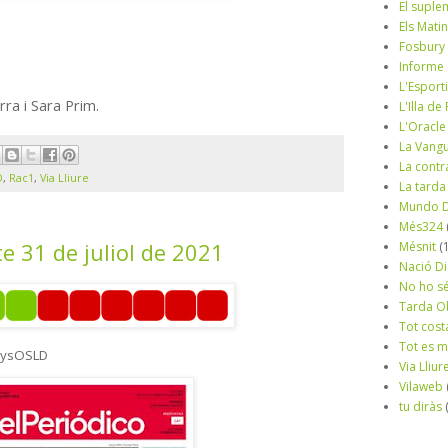
El suple
Els Mati
Fosbury
Informe
L'Esport
rra i Sara Prim.
L'Illa d
L'Oracle
La Vang
La contr
D
,
Rac1
,
Via Lliure
La tarda
Mundo D
Més324
te 31 de juliol de 2021
Mésnit
(
Nació Di
No ho s
Tarda O
Tot cost
Tot es 
nysOSLD
Via Lliur
Vilaweb
tu diràs