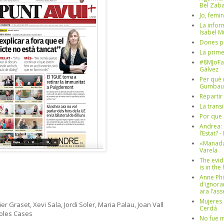
Bel Zaba
Jo, femin
La infor
Isabel 
Dones p
La prim
#8MJoFa
Gálvez
Per què 
Gumbau
Repartir
La trans
Por que 
Andrea: 
l’Estat? 
«Manada
Varela
The evid
is in th
Anne Phi
d’ignora
ara l’as
Mujeres 
 Graset, Xevi Sala, Jordi Soler, Maria Palau, Joan Vall
Cerdá
yoles Cases
No fue m