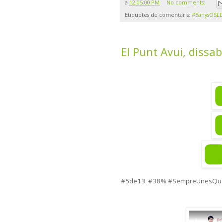
a
12:05:00 PM
No comments:
Etiquetes de comentaris:
#5anysOSL
El Punt Avui, dissab
#5de13 #38% #SempreUnesQuan