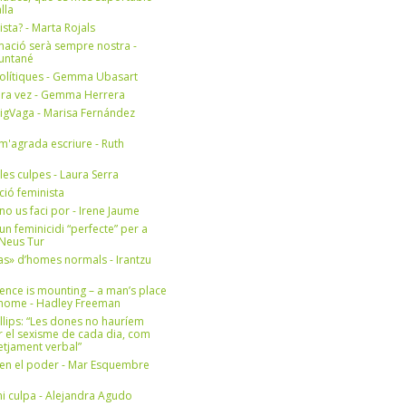
lla
ista? - Marta Rojals
mació serà sempre nostra -
Muntané
olítiques - Gemma Ubasart
era vez - Gemma Herrera
igVaga - Marisa Fernández
m'agrada escriure - Ruth
 les culpes - Laura Serra
ició feminista
no us faci por - Irene Jaume
un feminicidi “perfecte” per a
- Neus Tur
s» d’homes normals - Irantzu
ence is mounting – a man’s place
e home - Hadley Freeman
llips: “Les dones no hauríem
r el sexisme de cada dia, com
setjament verbal”
en el poder - Mar Esquembre
i culpa - Alejandra Agudo