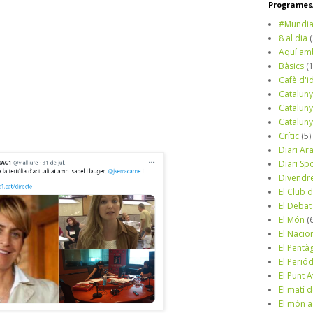
Programes/
#Mundia
8 al dia
Aquí am
Bàsics
(
Cafè d'i
Cataluny
Cataluny
Cataluny
Crític
(5)
Diari Ar
Diari Sp
Divendr
El Club d
El Debat
El Món
(
El Nacio
El Pentà
El Perió
El Punt A
El matí 
El món a