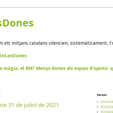
sDones
els mitjans catalans silencien, sistemàticament, l'
SónLesDones
a màgia, el 8M? Menys dones als espais d’opinió: q
Xarxes
#OnSónL
bte 31 de juliol de 2021
#OnSónL
#OnSónL