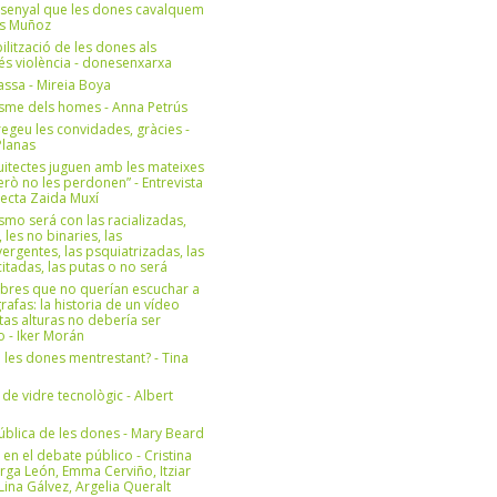
 senyal que les dones cavalquem
es Muñoz
bilització de les dones als
 és violència - donesenxarxa
ssa - Mireia Boya
isme dels homes - Anna Petrús
geu les convidades, gràcies -
Planas
uitectes juguen amb les mateixes
erò no les perdonen” - Entrevista
itecta Zaida Muxí
ismo será con las racializadas,
, les no binaries, las
ergentes, las psquiatrizadas, las
itadas, las putas o no será
bres que no querían escuchar a
rafas: la historia de un vídeo
tas alturas no debería ser
 - Iker Morán
n les dones mentrestant? - Tina
 de vidre tecnològic - Albert
ública de les dones - Mary Beard
 en el debate público - Cristina
rga León, Emma Cerviño, Itziar
ina Gálvez, Argelia Queralt