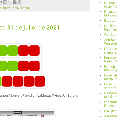
De què e
ficció TV
D
,
Anem Fatal
,
El Món
Encara, e
Montse S
El poder
te 31 de juliol de 2021
Les femi
Puig Tau
Que fort
Anti-fas
Worsdal
Les viol
pantalle
Por qué 
Irantzu 
Feminism
Rita Roig
Haver de
Marta Ro
La veu d
sempre? 
Desmascul
tesMenys #PeròSomLaMeitat #VingaUnEsforç
Martínez
Les done
Farrés
8-M: ¡Pa
Agerman