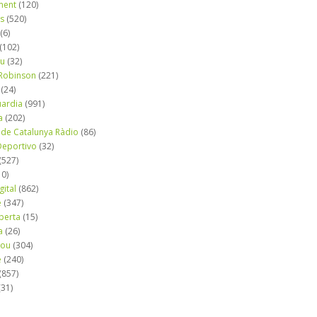
ment
(120)
ns
(520)
(6)
(102)
iu
(32)
e Robinson
(221)
(24)
uardia
(991)
a
(202)
 de Catalunya Ràdio
(86)
eportivo
(32)
(527)
10)
gital
(862)
é
(347)
berta
(15)
a
(26)
mou
(304)
e
(240)
(857)
(31)