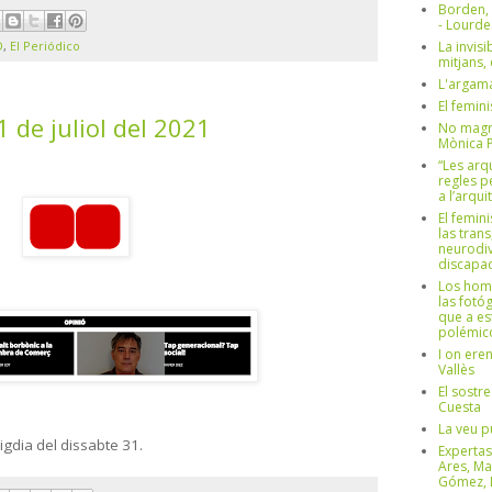
Borden,
- Lourd
La invisi
D
,
El Periódico
mitjans,
L'argama
El femin
1 de juliol del 2021
No magre
Mònica 
“Les arq
regles p
a l’arqu
El femin
las trans
neurodiv
discapac
Los hom
las fotóg
que a es
polémico
I on ere
Vallès
El sostre
Cuesta
La veu p
migdia del dissabte 31.
Expertas
Ares, Ma
Gómez, L