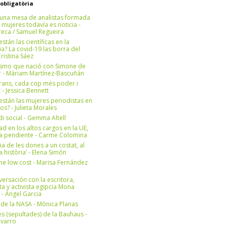
 obligatòria
una mesa de analistas formada
 mujeres todavía es noticia -
eca / Samuel Regueira
stán las científicas en la
? La covid-19 las borra del
ristina Sáez
ismo que nació con Simone de
r - Máriam Martínez-Bascuñán
rans, cada cop més poder i
at - Jessica Bennett
stán las mujeres periodistas en
os? - Julieta Morales
di social - Gemma Altell
ad en los altos cargos en la UE,
ea pendiente - Carme Colomina
ia de les dones a un costat, al
la història’ - Elena Simón
e low cost - Marisa Fernández
ersación con la escritora,
ta y activista egipcia Mona
 - Àngel Garcia
ul de la NASA - Mònica Planas
s (sepultades) de la Bauhaus -
avarro