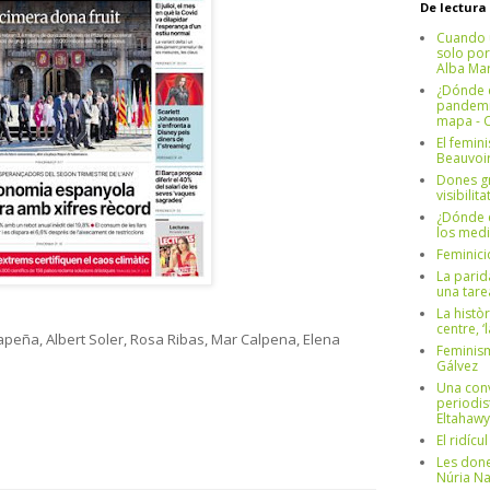
De lectura
Cuando 
solo por
Alba Mar
¿Dónde e
pandemia
mapa - C
El femin
Beauvoi
Dones g
visibilit
¿Dónde e
los medi
Feminici
La parid
una tar
La històr
centre, ‘
Lapeña, Albert Soler, Rosa Ribas, Mar Calpena, Elena
Feminism
Gálvez
Una conv
periodis
Eltahawy
El ridíc
Les done
Núria N