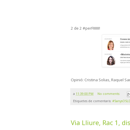
2 de 2 #perFIIIIIII!
Opinió: Cristina Solias, Raquel Sa
a
11:39:00 PM
No comments:
Etiquetes de comentaris:
#5anysOSL
Via Lliure, Rac 1, d