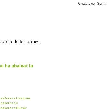
opinió de les dones.
ui ha abaixat la
esDones a Instagram
esDones a X
esDones a Bluesky